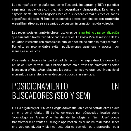
Las campañas en plataformas como Facebook, Instagram y TikTok permiten
segmentar audiencias con precisión geográfica y demográfica. Esto resulta
especialmente útil para negocios locales que desean captar clientes en zonas
específicas del país. El formato de anuncios breves, combinados con
contenido
visual llamativo
, atrae a usuarios que buscan información rápida y directa.
Las redes sociales también ofrecen opciones de
remarketing y personalización
que aumentan la efectividad de cada inversión. En Costa Rica, la mayoría de los
usuarios interactúa con marcas que publican contenido humano, real y cercano.
Por ello, es recomendable evitar publicaciones genéricas y apostar por
mensajes auténticos.
Otra ventaja clave es la posibilidad de recibir mensajes directos desde los
anuncios. Esto permite una atención inmediata a través de plataformas como
Messenger o WhatsApp, algo que los costarricenses valoran positivamente al
momento de tomar decisiones de compra o contratar servicios.
POSICIONAMIENTO EN
BUSCADORES (SEO Y SEM)
El SEO orgánico y el SEM con Google Ads continúan siendo herramientas clave
en el arsenal digital. El tráfico generado por búsquedas locales como
“odontólogo en Alajuela” o “tienda de tecnología en San José” puede
transformarse en ventas si se logra aparecer en los primeros resultados. Tener
una web optimizada y bien estructurada es esencial para aprovechar esta