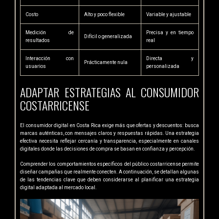
Costo
Alto y poco flexible
Variable y ajustable
Medición de
Precisa y en tiempo
Difícil o generalizada
resultados
real
Interacción con
Directa y
Prácticamente nula
usuarios
personalizada
ADAPTAR ESTRATEGIAS AL CONSUMIDOR
COSTARRICENSE
El consumidor digital en Costa Rica exige más que ofertas y descuentos: busca
marcas auténticas, con mensajes claros y respuestas rápidas. Una estrategia
efectiva necesita reflejar cercanía y transparencia, especialmente en canales
digitales donde las decisiones de compra se basan en confianza y percepción.
Comprender los comportamientos específicos del público costarricense permite
diseñar campañas que realmente conecten. A continuación, se detallan algunas
de las tendencias clave que deben considerarse al planificar una estrategia
digital adaptada al mercado local.