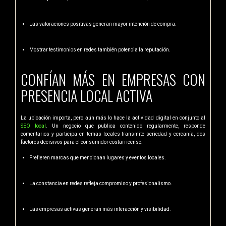
Las valoraciones positivas generan mayor intención de compra.
Mostrar testimonios en redes también potencia la reputación.
CONFÍAN MÁS EN EMPRESAS CON
PRESENCIA LOCAL ACTIVA
La ubicación importa, pero aún más lo hace la actividad digital en conjunto al
SEO local
. Un negocio que publica contenido regularmente, responde
comentarios y participa en temas locales transmite seriedad y cercanía, dos
factores decisivos para el consumidor costarricense.
Prefieren marcas que mencionan lugares y eventos locales.
La constancia en redes refleja compromiso y profesionalismo.
Las empresas activas generan más interacción y visibilidad.