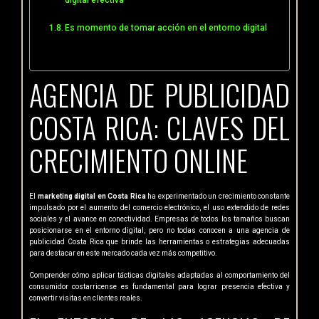
digital efectiva
Es momento de tomar acción en el entorno digital
AGENCIA DE PUBLICIDAD
COSTA RICA: CLAVES DEL
CRECIMIENTO ONLINE
El
marketing digital en Costa Rica
ha experimentado un crecimiento constante
impulsado por el aumento del comercio electrónico, el uso extendido de redes
sociales y el avance en conectividad. Empresas de todos los tamaños buscan
posicionarse en el entorno digital, pero no todas conocen a una agencia de
publicidad Costa Rica que brinde las herramientas o estrategias adecuadas
para destacar en este mercado cada vez más competitivo.
Comprender cómo aplicar tácticas digitales adaptadas al comportamiento del
consumidor costarricense es fundamental para lograr presencia efectiva y
convertir visitas en clientes reales.