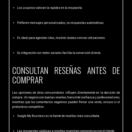
Los usuarios valoran la rapidez en la respuesta.
Prefieren mensajes personalizados, no respuestas automáticas.
Es ideal para agendar citas, resolver dudas o enviar cotizaciones.
Su integración con redes sociales facilita la conversión directa.
CONSULTAN RESEÑAS ANTES DE
COMPRAR
Las opiniones de otros consumidores influyen directamente en la decisión de
compra. Un negocio con buenas reseñas transmite confianza y profesionalismo,
mientras que los comentarios negativos pueden frenar una venta, incluso si el
producto es competitivo.
Google My Business es la fuente de reseñas más consultada.
Las respuestas públicas a reseñas muestran compromiso con el cliente.