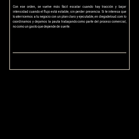
Con ese orden, se vuelve más fácil escalar cuando hay tracción y bajar
intensidad cuando el flujo está estable, sin perder presencia. Si te interesa que
lo aterricemos a tu negocio con un plan claro y ejecutable, en diegodeloud.com lo
coordinamos y dejamos la pauta trabajando como parte del proceso comercial,
no como un gasto que depende de suerte.