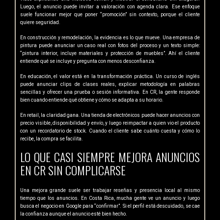
Luego, el anuncio puede invitar a valoración con agenda clara. Ese enfoque
suele funcionar mejor que poner “promoción” sin contexto, porque el cliente
quiere seguridad.
En construcción y remodelación, la evidencia es lo que mueve. Una empresa de
pintura puede anunciar un caso real con fotos del proceso y un texto simple:
“pintura interior, incluye materiales y protección de muebles”. Ahí el cliente
entiende qué se incluye y pregunta con menos desconfianza.
En educación, el valor está en la transformación práctica. Un curso de inglés
puede anunciar clips de clases reales, explicar metodología en palabras
sencillas y ofrecer una prueba o sesión informativa. En CR, la gente responde
bien cuando entiende qué obtiene y cómo se adapta a su horario.
En retail, la claridad gana. Una tienda de electrónicos puede hacer anuncios con
precio visible, disponibilidad y envío, y luego reimpactar a quien vio el producto
con un recordatorio de stock. Cuando el cliente sabe cuánto cuesta y cómo lo
recibe, la compra se facilita.
LO QUE CASI SIEMPRE MEJORA ANUNCIOS
EN CR SIN COMPLICARSE
Una mejora grande suele ser trabajar reseñas y presencia local al mismo
tiempo que los anuncios. En Costa Rica, mucha gente ve un anuncio y luego
busca el negocio en Google para “confirmar”. Si el perfil está descuidado, se cae
la confianza aunque el anuncio esté bien hecho.