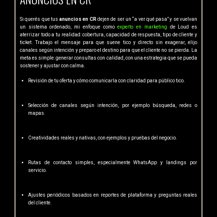
Si querés que tus
anuncios en CR
dejen de ser un “a ver qué pasa” y se vuelvan
un sistema ordenado, mi enfoque como
experto en marketing
de Loud es
aterrizar todo a tu realidad: cobertura, capacidad de respuesta, tipo de cliente y
ticket. Trabajo el mensaje para que suene tico y directo sin exagerar, elijo
canales según intención y preparo el destino para que el cliente no se pierda. La
meta es simple: generar consultas con calidad, con una estrategia que se pueda
sostener y ajustar con calma.
Revisión de tu oferta y cómo comunicarla con claridad para público tico.
Selección de canales según intención, por ejemplo búsqueda, redes o
mapas.
Creatividades reales y nativas, con ejemplos y pruebas del negocio.
Rutas de contacto simples, especialmente WhatsApp y landings por
servicio.
Ajustes periódicos basados en reportes de plataforma y preguntas reales
del cliente.