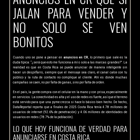
JALAN PARA VENDER Y
NO SOLO SE VEN
BONITOS
Cuando uno se pone a pensar en
anuncios en CR
, lo primero que sale es la
duda típica: “¿será que esto me funciona a mí o solo a las marcas grandes?”. La
realidad es que en Costa Rica se puede anunciar de manera inteligente sin
hacer un despilfarro, siempre que el mensaje sea claro, el canal calce con tu
público y la ruta de contacto no complique al cliente. Ahí es donde muchas
campañas se caen, no por falta de ganas, sino por falta de orden.
En el país, la gente compra con el celular en la mano y con prisa, especialmente
en servicios. La conectividad es alta y el uso de redes es fuerte, así que el terreno
está servido para que una pyme crezca si hace lo básico bien hecho. De hecho,
DataReportal reporta que a finales de 2025 Costa Rica tenía 4.78 millones de
usuarios de internet (92.6% de penetración) y 4.06 millones de identidades de
usuarios en redes (78.7% de la población).
LO QUE HOY FUNCIONA DE VERDAD PARA
ANUNCIARSE EN COSTA RICA