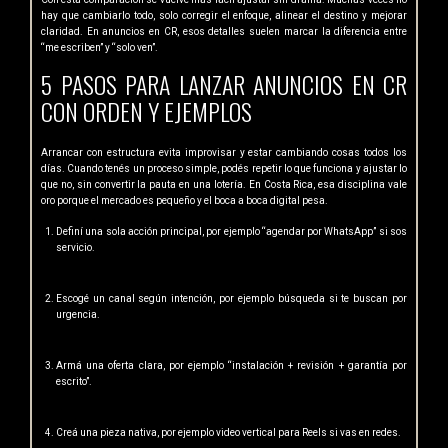
hay que cambiarlo todo, solo corregir el enfoque, alinear el destino y mejorar
claridad. En anuncios en CR, esos detalles suelen marcar la diferencia entre
“me escriben” y “solo ven”.
5 PASOS PARA LANZAR ANUNCIOS EN CR
CON ORDEN Y EJEMPLOS
Arrancar con estructura evita improvisar y estar cambiando cosas todos los
días. Cuando tenés un proceso simple, podés repetir lo que funciona y ajustar lo
que no, sin convertir la pauta en una lotería. En Costa Rica, esa disciplina vale
oro porque el mercado es pequeño y el boca a boca digital pesa.
Definí una sola acción principal, por ejemplo “agendar por WhatsApp” si sos
servicio.
Escogé un canal según intención, por ejemplo búsqueda si te buscan por
urgencia.
Armá una oferta clara, por ejemplo “instalación + revisión + garantía por
escrito”.
Creá una pieza nativa, por ejemplo video vertical para Reels si vas en redes.