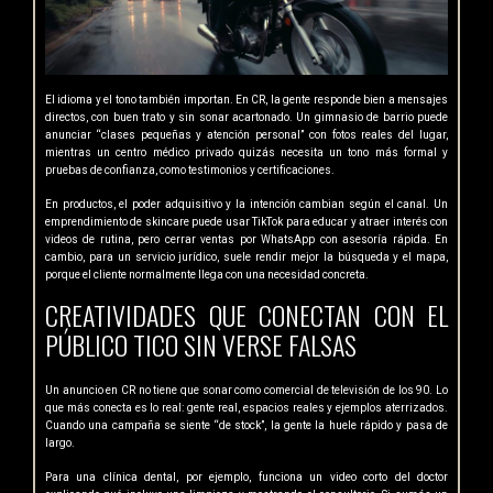
El idioma y el tono también importan. En CR, la gente responde bien a mensajes
directos, con buen trato y sin sonar acartonado. Un gimnasio de barrio puede
anunciar “clases pequeñas y atención personal” con fotos reales del lugar,
mientras un centro médico privado quizás necesita un tono más formal y
pruebas de confianza, como testimonios y certificaciones.
En productos, el poder adquisitivo y la intención cambian según el canal. Un
emprendimiento de skincare puede usar TikTok para educar y atraer interés con
videos de rutina, pero cerrar ventas por WhatsApp con asesoría rápida. En
cambio, para un servicio jurídico, suele rendir mejor la búsqueda y el mapa,
porque el cliente normalmente llega con una necesidad concreta.
CREATIVIDADES QUE CONECTAN CON EL
PÚBLICO TICO SIN VERSE FALSAS
Un anuncio en CR no tiene que sonar como comercial de televisión de los 90. Lo
que más conecta es lo real: gente real, espacios reales y ejemplos aterrizados.
Cuando una campaña se siente “de stock”, la gente la huele rápido y pasa de
largo.
Para una clínica dental, por ejemplo, funciona un video corto del doctor