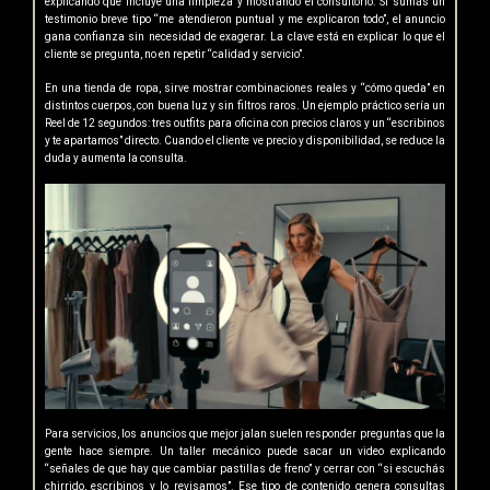
explicando qué incluye una limpieza y mostrando el consultorio. Si sumás un
testimonio breve tipo “me atendieron puntual y me explicaron todo”, el anuncio
gana confianza sin necesidad de exagerar. La clave está en explicar lo que el
cliente se pregunta, no en repetir “calidad y servicio”.
En una tienda de ropa, sirve mostrar combinaciones reales y “cómo queda” en
distintos cuerpos, con buena luz y sin filtros raros. Un ejemplo práctico sería un
Reel de 12 segundos: tres outfits para oficina con precios claros y un “escribinos
y te apartamos” directo. Cuando el cliente ve precio y disponibilidad, se reduce la
duda y aumenta la consulta.
Para servicios, los anuncios que mejor jalan suelen responder preguntas que la
gente hace siempre. Un taller mecánico puede sacar un video explicando
“señales de que hay que cambiar pastillas de freno” y cerrar con “si escuchás
chirrido, escribinos y lo revisamos”. Ese tipo de contenido genera consultas