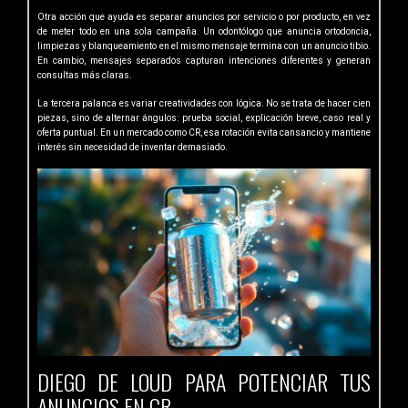
Otra acción que ayuda es separar anuncios por servicio o por producto, en vez
de meter todo en una sola campaña. Un odontólogo que anuncia ortodoncia,
limpiezas y blanqueamiento en el mismo mensaje termina con un anuncio tibio.
En cambio, mensajes separados capturan intenciones diferentes y generan
consultas más claras.
La tercera palanca es variar creatividades con lógica. No se trata de hacer cien
piezas, sino de alternar ángulos: prueba social, explicación breve, caso real y
oferta puntual. En un mercado como CR, esa rotación evita cansancio y mantiene
interés sin necesidad de inventar demasiado.
DIEGO DE LOUD PARA POTENCIAR TUS
ANUNCIOS EN CR