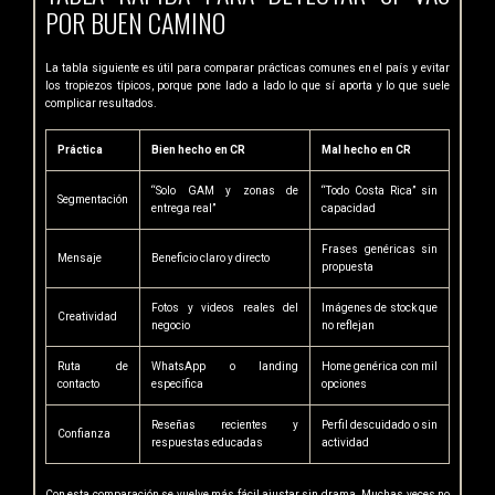
POR BUEN CAMINO
La tabla siguiente es útil para comparar prácticas comunes en el país y evitar
los tropiezos típicos, porque pone lado a lado lo que sí aporta y lo que suele
complicar
resultados.
Práctica
Bien hecho en CR
Mal hecho en CR
“Solo GAM y zonas de
“Todo Costa Rica” sin
Segmentación
entrega real”
capacidad
Frases genéricas sin
Mensaje
Beneficio claro y directo
propuesta
Fotos y videos reales del
Imágenes de stock que
Creatividad
negocio
no reflejan
Ruta de
WhatsApp o landing
Home genérica con mil
contacto
específica
opciones
Reseñas recientes y
Perfil descuidado o sin
Confianza
respuestas educadas
actividad
Con esta comparación se vuelve más fácil ajustar sin drama. Muchas veces no