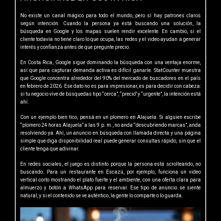
No existe un canal mágico para todo el mundo, pero sí hay patrones claros
según intención. Cuando la persona ya está buscando una solución, la
búsqueda en Google y los mapas suelen rendir excelente. En cambio, si el
cliente todavía no tiene claro lo que ocupa, las redes y el video ayudan a generar
interés y confianza antes de que pregunte precio.
En Costa Rica, Google sigue dominando la búsqueda con una ventaja enorme,
así que para capturar demanda activa es difícil ganarle. StatCounter muestra
que Google concentra alrededor del 90% del mercado de buscadores en el país
en febrero de 2026. Ese dato no es para impresionar, es para decidir con cabeza:
si tu negocio vive de búsquedas tipo “cerca”, “precio” y “urgente”, la intención está
ahí.
Con un ejemplo bien tico, pensá en un plomero en Alajuela. Si alguien escribe
“plomero 24 horas Alajuela” a las 9 p. m., no anda “descubriendo marcas”, anda
resolviendo ya. Ahí, un anuncio en búsqueda con llamada directa y una página
simple que diga disponibilidad real puede generar consultas rápido, sin que el
cliente tenga que adivinar.
En redes sociales, el juego es distinto porque la persona está scrolleando, no
buscando. Para un restaurante en Escazú, por ejemplo, funciona un video
vertical corto mostrando el plato fuerte y el ambiente, con una oferta clara para
almuerzo y botón a WhatsApp para reservar. Ese tipo de anuncio se siente
natural, y si el contenido se ve auténtico, la gente lo comparte o lo guarda.