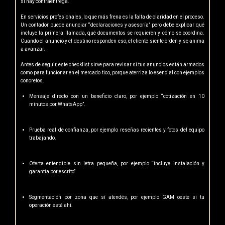
si hay contraentrega.
En servicios profesionales, lo que más frena es la falta de claridad en el proceso.
Un contador puede anunciar “declaraciones y asesoría” pero debe explicar qué
incluye la primera llamada, qué documentos se requieren y cómo se coordina.
Cuando el anuncio y el destino responden eso, el cliente siente orden y se anima
a avanzar.
Antes de seguir, este checklist sirve para revisar si tus anuncios están armados
como para funcionar en el mercado tico, porque aterriza lo esencial con ejemplos
concretos.
Mensaje directo con un beneficio claro, por ejemplo “cotización en 10
minutos por WhatsApp”.
Prueba real de confianza, por ejemplo reseñas recientes y fotos del equipo
trabajando.
Oferta entendible sin letra pequeña, por ejemplo “incluye instalación y
garantía por escrito”.
Segmentación por zona que sí atendés, por ejemplo GAM oeste si tu
operación está ahí.