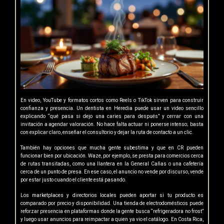
En video, YouTube y formatos cortos como Reels o TikTok sirven para construir
confianza y presencia. Un dentista en Heredia puede usar un video sencillo
explicando “qué pasa si dejo una caries para después” y cerrar con una
invitación a agendar valoración. No hace falta actuar ni ponerse intenso; basta
con explicar claro, enseñar el consultorio y dejar la ruta de contacto a un clic.
También hay opciones que mucha gente subestima y que en CR pueden
funcionar bien por ubicación. Waze, por ejemplo, se presta para comercios cerca
de rutas transitadas, como una llantera en la General Cañas o una cafetería
cerca de un punto de presa. En ese caso, el anuncio no vende por discurso, vende
por estar justo cuando el cliente está pasando.
Los marketplaces y directorios locales pueden aportar si tu producto es
comparado por precio y disponibilidad. Una tienda de electrodomésticos puede
reforzar presencia en plataformas donde la gente busca “refrigeradora no frost”
y luego usar anuncios para reimpactar a quien ya vio el catálogo. En Costa Rica,