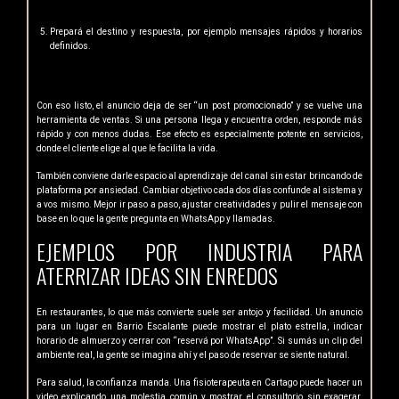
Prepará el destino y respuesta, por ejemplo mensajes rápidos y horarios
definidos.
Con eso listo, el anuncio deja de ser “un post promocionado” y se vuelve una
herramienta de ventas. Si una persona llega y encuentra orden, responde más
rápido y con menos dudas. Ese efecto es especialmente potente en servicios,
donde el cliente elige al que le facilita la vida.
También conviene darle espacio al aprendizaje del canal sin estar brincando de
plataforma por ansiedad. Cambiar objetivo cada dos días confunde al sistema y
a vos mismo. Mejor ir paso a paso, ajustar creatividades y pulir el mensaje con
base en lo que la gente pregunta en WhatsApp y llamadas.
EJEMPLOS POR INDUSTRIA PARA
ATERRIZAR IDEAS SIN ENREDOS
En restaurantes, lo que más convierte suele ser antojo y facilidad. Un anuncio
para un lugar en Barrio Escalante puede mostrar el plato estrella, indicar
horario de almuerzo y cerrar con “reservá por WhatsApp”. Si sumás un clip del
ambiente real, la gente se imagina ahí y el paso de reservar se siente natural.
Para salud, la confianza manda. Una fisioterapeuta en Cartago puede hacer un
video explicando una molestia común y mostrar el consultorio sin exagerar.