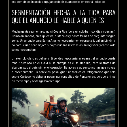
esa combinación suele empujar decisión cuando el cliente está indeciso.
SEGMENTACIÓN HECHA A LA TICA PARA
QUE EL ANUNCIO LE HABLE A QUIEN ES
Mucha gente segmenta como si Costa Rica fuera un solo barrio, y diay, no es así.
Cambian hábitos, presupuestos, distancias y hasta formas de preguntar según
zona. Un anuncio para Santa Ana no necesariamente conecta igual en Limón, y
no porque uno sea “mejor”, sino porque las referencias, la logística y el estilo de
consumo cambian.
Un ejemplo claro es delivery. Si vendés repostería artesanal, el anuncio puede
rendir precioso en el GAM si la entrega es el mismo día, pero si tratás de
abarcar todo el país sin tener operación lista, vas a atraer consultas que no vas
a poder cumplir. En servicios pasa igual: un técnico en refrigeración que solo
cubre Cartago no debería pagar por consultas de Puntarenas, porque ahí se
pierde tiempo y se desgasta el equipo.