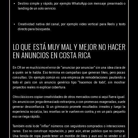
Destino simple y rápido, por ejemplo WhatsApp con mensaje prearmado o
landing de un solo servicio.
Creatividad nativa del canal, por ejemplo video vertical para Reels y texto
directo para búsqueda.
LO QUE ESTÁ MUY MAL Y MEJOR NO HACER
EN ANUNCIOS EN COSTA RICA
En CR se ve muchísimo el error de “anunciar por anunciar” sin una idea clara de
a quién se le habla. Eso termina en campañas que generan likes, pero pocas
consultas. Un ejemplo común es una empresa de remodelaciones pautando a
todo el país con un anuncio genérico tipo “hacemos de todo”, sin mostrar
proyectos reales ni explicar cobertura.
Otro clásico es copiar creatividades de otros mercados como si aquí fuera igual.
Un anuncio con jerga demasiado extranjera, o con promesas exageradas, suele
generar desconfianza. Si un gimnasio promete resultados irreales y luego la
experiencia no calza, las reseñas se le vuelven en contra, y en un país pequeño
eso se riega rápido.
También está lo de “inflar” números con seguidores comprados o interacciones
raras. Eso no construye reputación, y peor aún, atrae público que no compra.
Una tienda de ropa puede tener un montón de likes y aun así no vender si el