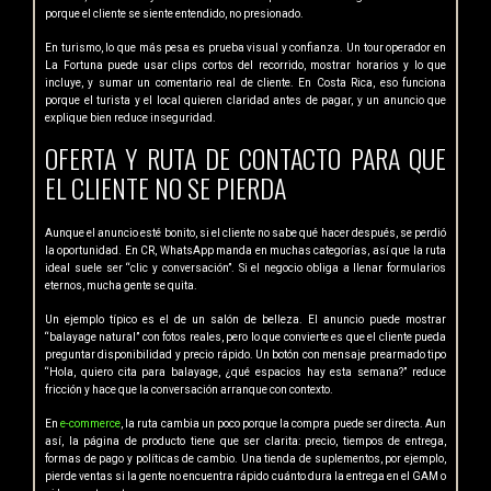
porque el cliente se siente entendido, no presionado.
En turismo, lo que más pesa es prueba visual y confianza. Un tour operador en
La Fortuna puede usar clips cortos del recorrido, mostrar horarios y lo que
incluye, y sumar un comentario real de cliente. En Costa Rica, eso funciona
porque el turista y el local quieren claridad antes de pagar, y un anuncio que
explique bien reduce inseguridad.
OFERTA Y RUTA DE CONTACTO PARA QUE
EL CLIENTE NO SE PIERDA
Aunque el anuncio esté bonito, si el cliente no sabe qué hacer después, se perdió
la oportunidad. En CR, WhatsApp manda en muchas categorías, así que la ruta
ideal suele ser “clic y conversación”. Si el negocio obliga a llenar formularios
eternos, mucha gente se quita.
Un ejemplo típico es el de un salón de belleza. El anuncio puede mostrar
“balayage natural” con fotos reales, pero lo que convierte es que el cliente pueda
preguntar disponibilidad y precio rápido. Un botón con mensaje prearmado tipo
“Hola, quiero cita para balayage, ¿qué espacios hay esta semana?” reduce
fricción y hace que la conversación arranque con contexto.
En
e-commerce
, la ruta cambia un poco porque la compra puede ser directa. Aun
así, la página de producto tiene que ser clarita: precio, tiempos de entrega,
formas de pago y políticas de cambio. Una tienda de suplementos, por ejemplo,
pierde ventas si la gente no encuentra rápido cuánto dura la entrega en el GAM o