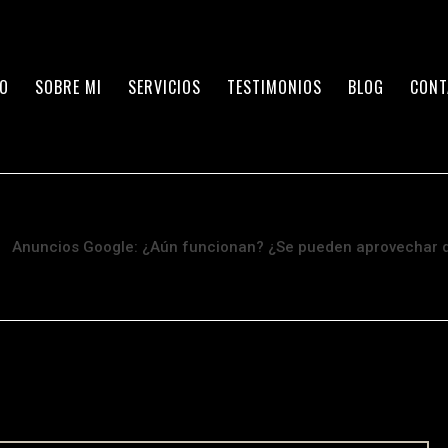
IO
SOBRE MI
SERVICIOS
TESTIMONIOS
BLOG
CONT
Anuncios Google: ¿Aún funcionan? ¿Se pueden aprovechar 