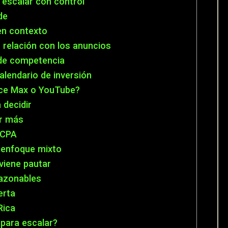
escalar con control
de
en contexto
 relación con los anuncios
 de competencia
alendario de inversión
nce Max o YouTube?
 decidir
ir más
 CPA
y enfoque mixto
nviene pautar
razonables
erta
Rica
 para escalar?