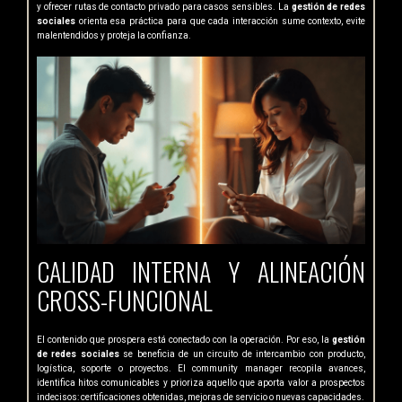
y ofrecer rutas de contacto privado para casos sensibles. La
gestión de redes
sociales
orienta esa práctica para que cada interacción sume contexto, evite
malentendidos y proteja la confianza.
CALIDAD INTERNA Y ALINEACIÓN
CROSS-FUNCIONAL
El contenido que prospera está conectado con la operación. Por eso, la
gestión
de redes sociales
se beneficia de un circuito de intercambio con producto,
logística, soporte o proyectos. El community manager recopila avances,
identifica hitos comunicables y prioriza aquello que aporta valor a prospectos
indecisos: certificaciones obtenidas, mejoras de servicio o nuevas capacidades.