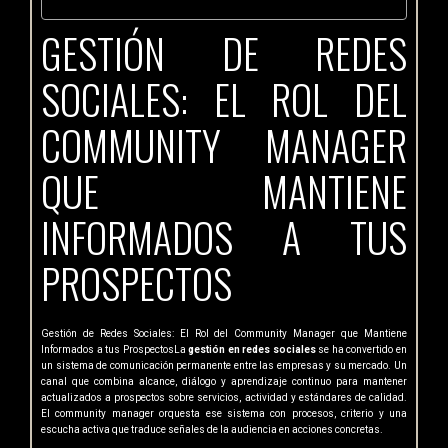
GESTIÓN DE REDES
SOCIALES: EL ROL DEL
COMMUNITY MANAGER
QUE MANTIENE
INFORMADOS A TUS
PROSPECTOS
Gestión de Redes Sociales: El Rol del Community Manager que Mantiene
Informados a tus ProspectosLa
gestión en redes sociales
se ha convertido en
un sistema de comunicación permanente entre las empresas y su mercado. Un
canal que combina alcance, diálogo y aprendizaje continuo para mantener
actualizados a prospectos sobre servicios, actividad y estándares de calidad.
El community manager orquesta ese sistema con procesos, criterio y una
escucha activa que traduce señales de la audiencia en acciones concretas.