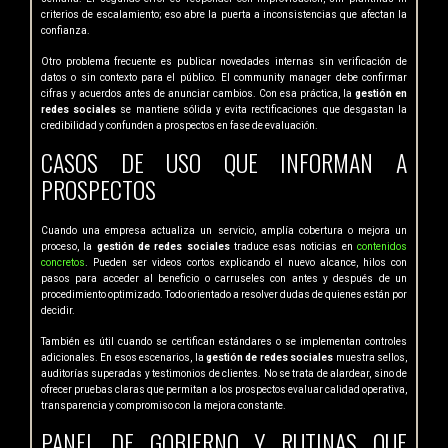
criterios de escalamiento; eso abre la puerta a inconsistencias que afectan la
confianza.
Otro problema frecuente es publicar novedades internas sin verificación de
datos o sin contexto para el público. El community manager debe confirmar
cifras y acuerdos antes de anunciar cambios. Con esa práctica, la
gestión en
redes sociales
se mantiene sólida y evita rectificaciones que desgastan la
credibilidad y confunden a prospectos en fase de evaluación.
CASOS DE USO QUE INFORMAN A
PROSPECTOS
Cuando una empresa actualiza un servicio, amplía cobertura o mejora un
proceso, la
gestión de redes sociales
traduce esas noticias en
contenidos
concretos
. Pueden ser videos cortos explicando el nuevo alcance, hilos con
pasos para acceder al beneficio o carruseles con antes y después de un
procedimiento optimizado. Todo orientado a resolver dudas de quienes están por
decidir.
También es útil cuando se certifican estándares o se implementan controles
adicionales. En esos escenarios, la
gestión de redes sociales
muestra sellos,
auditorías superadas y testimonios de clientes. No se trata de alardear, sino de
ofrecer pruebas claras que permitan a los prospectos evaluar calidad operativa,
transparencia y compromiso con la mejora constante.
PANEL DE GOBIERNO Y RUTINAS QUE