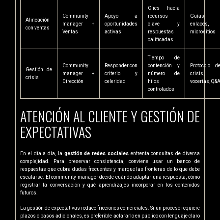
Clics hacia
Community
Apoyo a
recursos
Guías,
Alineación
manager +
oportunidades
clave y
enlaces,
con ventas
Ventas
activas
respuestas
micrositios
calificadas
Tiempo de
Community
Responder con
contención y
Protocolo d
Gestión de
manager +
criterio y
número de
crisis,
crisis
Dirección
celeridad
hilos
vocerías, Q&
controlados
ATENCIÓN AL CLIENTE Y GESTIÓN DE
EXPECTATIVAS
En el día a día, la
gestión de redes sociales
enfrenta consultas de diversa
complejidad. Para preservar consistencia, conviene usar un banco de
respuestas que cubra dudas frecuentes y marque las fronteras de lo que debe
escalarse. El community manager decide cuándo adaptar una respuesta, cómo
registrar la conversación y qué aprendizajes incorporar en los contenidos
futuros.
La gestión de expectativas reduce fricciones comerciales. Si un proceso requiere
plazos o pasos adicionales, es preferible aclararlo en público con lenguaje claro