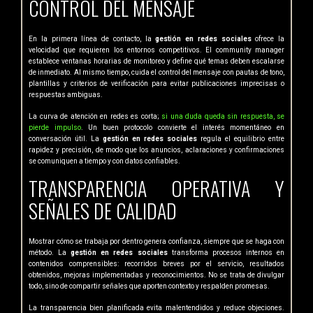
CONTROL DEL MENSAJE
En la primera línea de contacto, la
gestión en redes sociales
ofrece la
velocidad que requieren los entornos competitivos. El community manager
establece ventanas horarias de monitoreo y define qué temas deben escalarse
de inmediato. Al mismo tiempo, cuida el control del mensaje con pautas de tono,
plantillas y criterios de verificación para evitar publicaciones imprecisas o
respuestas ambiguas.
La curva de atención en redes es corta;
si una duda queda sin respuesta, se
pierde impulso
. Un buen protocolo convierte el interés momentáneo en
conversación útil. La
gestión en redes sociales
regula el equilibrio entre
rapidez y precisión, de modo que los anuncios, aclaraciones y confirmaciones
se comuniquen a tiempo y con datos confiables.
TRANSPARENCIA OPERATIVA Y
SEÑALES DE CALIDAD
Mostrar cómo se trabaja por dentro genera confianza, siempre que se haga con
método. La
gestión en redes sociales
transforma procesos internos en
contenidos comprensibles: recorridos breves por el servicio, resultados
obtenidos, mejoras implementadas y reconocimientos. No se trata de divulgar
todo, sino de compartir señales que aporten contexto y respalden promesas.
La transparencia bien planificada evita malentendidos y reduce objeciones.