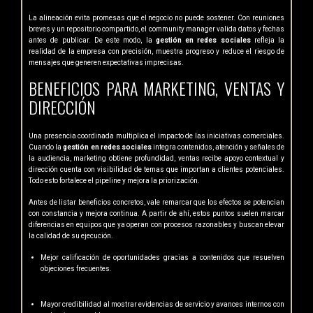
La alineación evita promesas que el negocio no puede sostener. Con reuniones
breves y un repositorio compartido, el community manager valida datos y fechas
antes de publicar. De este modo, la
gestión en redes sociales
refleja la
realidad de la empresa con precisión, muestra progreso y reduce el riesgo de
mensajes que generen expectativas imprecisas.
BENEFICIOS PARA MARKETING, VENTAS Y
DIRECCIÓN
Una presencia coordinada multiplica el impacto de las iniciativas comerciales.
Cuando la
gestión en redes sociales
integra contenidos, atención y señales de
la audiencia, marketing obtiene profundidad, ventas recibe apoyo contextual y
dirección cuenta con visibilidad de temas que importan a clientes potenciales.
Todo esto fortalece el pipeline y mejora la priorización.
Antes de listar beneficios concretos, vale remarcar que los efectos se potencian
con constancia y mejora continua. A partir de ahí, estos puntos suelen marcar
diferencias en equipos que ya operan con procesos razonables y buscan elevar
la calidad de su ejecución.
Mejor calificación de oportunidades gracias a contenidos que resuelven
objeciones frecuentes.
Mayor credibilidad al mostrar evidencias de servicio y avances internos con