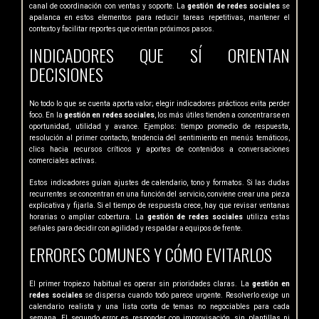
canal de coordinación con ventas y soporte. La
gestión de redes sociales
se
apalanca en estos elementos para reducir tareas repetitivas, mantener el
contexto y facilitar reportes que orientan próximos pasos.
INDICADORES QUE SÍ ORIENTAN
DECISIONES
No todo lo que se cuenta aporta valor; elegir indicadores prácticos evita perder
foco. En la
gestión en redes sociales
, los más útiles tienden a concentrarse en
oportunidad, utilidad y avance. Ejemplos: tiempo promedio de respuesta,
resolución al primer contacto, tendencia del sentimiento en menús temáticos,
clics hacia recursos críticos y aportes de contenidos a conversaciones
comerciales activas.
Estos indicadores guían ajustes de calendario, tono y formatos. Si las dudas
recurrentes se concentran en una función del servicio, conviene crear una pieza
explicativa y fijarla. Si el tiempo de respuesta crece, hay que revisar ventanas
horarias o ampliar cobertura. La
gestión de redes sociales
utiliza estas
señales para decidir con agilidad y respaldar a equipos de frente.
ERRORES COMUNES Y CÓMO EVITARLOS
El primer tropiezo habitual es operar sin prioridades claras. La
gestión en
redes sociales
se dispersa cuando todo parece urgente. Resolverlo exige un
calendario realista y una lista corta de temas no negociables para cada
semana. El segundo error es responder con improvisación, sin plantillas ni