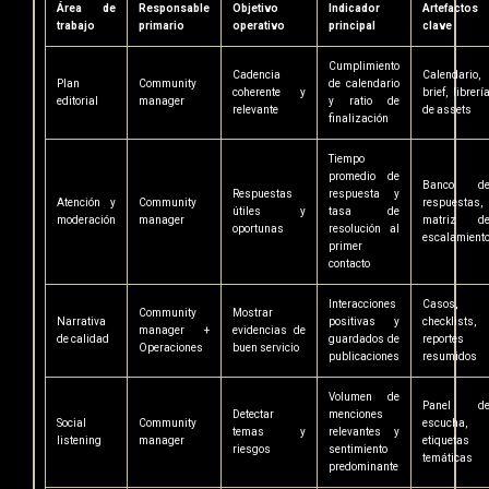
Área de
Responsable
Objetivo
Indicador
Artefactos
trabajo
primario
operativo
principal
clave
Cumplimiento
Cadencia
Calendario,
Plan
Community
de calendario
coherente y
brief, librerí
editorial
manager
y ratio de
relevante
de assets
finalización
Tiempo
promedio de
Banco d
Respuestas
respuesta y
Atención y
Community
respuestas,
útiles y
tasa de
moderación
manager
matriz d
oportunas
resolución al
escalamient
primer
contacto
Interacciones
Casos,
Community
Mostrar
Narrativa
positivas y
checklists,
manager +
evidencias de
de calidad
guardados de
reportes
Operaciones
buen servicio
publicaciones
resumidos
Volumen de
Panel d
Detectar
menciones
Social
Community
escucha,
temas y
relevantes y
listening
manager
etiquetas
riesgos
sentimiento
temáticas
predominante