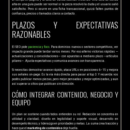
alta en una guía puede ser normal si la pieza resolvió la duda y el usuario salió
satisfecho. Pero si ocurre en una ficha transaccional, quizá falten puntos de
confianza, precios o llamados claros a contacto.
PLAZOS Y EXPECTATIVAS
RAZONABLES
El SEO pide
paciencia y foco
. Para dominios nuevos o sectores competitivos, ver
impacto grande puede tardar varios meses. Por eso alterno victorias rápidas —
actualizaciones y consolidaciones— con apuestas a mediano plazo —artículos
pilares—. Ajusta expectativas y comunica avances con transparencia.
Si necesitas demostrar avance rápido, ataca URLs en posiciones 6–15 y mejora
sus señales on-page. Es la vía más directa para pasar al top 3. Y recuerda: vos
podés publicar menos piezas, pero mejor pensadas y mejor optimizadas, y aun
así superar a sitios que publican sin dirección.
CÓMO INTEGRAR CONTENIDO, NEGOCIO Y
EQUIPO
Un plan se sostiene cuando todos entienden su rol. Redacción se concentra en
utilidad y claridad; diseño en legibilidad y soporte visual; desarrollo en
desempeño técnico; y liderazgo en prioridades y metas. La suma crea tracción y
hace que el
marketing de contenidos
deje huella.