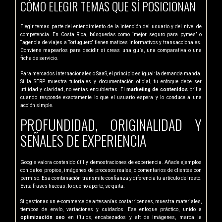
CÓMO ELEGIR TEMAS QUE SÍ POSICIONAN
Elegir temas parte del entendimiento de la intención del usuario y del nivel de
competencia. En Costa Rica, búsquedas como “mejor seguro para pymes” o
“agencia de viajes a Tortuguero” tienen matices informativos y transaccionales.
Conviene mapearlos para decidir si creas una guía, una comparativa o una
ficha de servicio.
Para mercados internacionales o SaaS, el principio es igual: la demanda manda.
Si la SERP muestra tutoriales y documentación oficial, tu enfoque debe ser
utilidad y claridad, no ventas encubiertas. El
marketing de contenidos
brilla
cuando responde exactamente lo que el usuario espera y lo conduce a una
acción simple.
PROFUNDIDAD, ORIGINALIDAD Y
SEÑALES DE EXPERIENCIA
Google valora contenido útil y demostraciones de experiencia. Añade ejemplos
con datos propios, imágenes de procesos reales, o comentarios de clientes con
permiso. Esa combinación transmite confianza y diferencia tu artículo del resto.
Evita frases huecas; lo que no aporte, se quita.
Si gestionas un e-commerce de artesanías costarricenses, muestra materiales,
tiempos de envío, variaciones y cuidados. Ese enfoque práctico, unido a
optimización seo
en títulos, encabezados y alt de imágenes, marca la