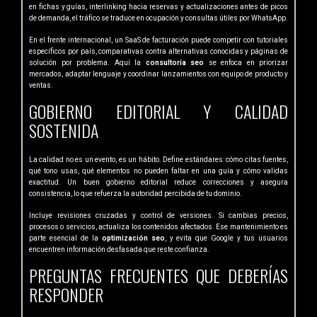
en fichas y guías, interlinking hacia reservas y actualizaciones antes de picos
de demanda, el tráfico se traduce en ocupación y consultas útiles por WhatsApp.
En el frente internacional, un SaaS de facturación puede competir con tutoriales
específicos por país, comparativas contra alternativas conocidas y páginas de
solución por problema. Aquí la
consultoría seo
se enfoca en priorizar
mercados, adaptar lenguaje y coordinar lanzamientos con equipo de producto y
ventas.
GOBIERNO EDITORIAL Y CALIDAD
SOSTENIDA
La calidad no es un evento, es un hábito. Define estándares: cómo citas fuentes,
qué tono usas, qué elementos no pueden faltar en una guía y cómo validas
exactitud. Un buen gobierno editorial reduce correcciones y asegura
consistencia, lo que refuerza la autoridad percibida de tu dominio.
Incluye revisiones cruzadas y control de versiones. Si cambias precios,
procesos o servicios, actualiza los contenidos afectados. Ese mantenimiento es
parte esencial de la
optimización seo
, y evita que Google y tus usuarios
encuentren información desfasada que reste confianza.
PREGUNTAS FRECUENTES QUE DEBERÍAS
RESPONDER