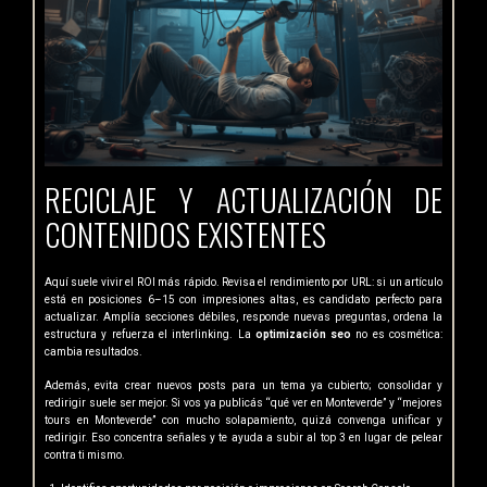
RECICLAJE Y ACTUALIZACIÓN DE
CONTENIDOS EXISTENTES
Aquí suele vivir el ROI más rápido. Revisa el rendimiento por URL: si un artículo
está en posiciones 6–15 con impresiones altas, es candidato perfecto para
actualizar. Amplía secciones débiles, responde nuevas preguntas, ordena la
estructura y refuerza el interlinking. La
optimización seo
no es cosmética:
cambia resultados.
Además, evita crear nuevos posts para un tema ya cubierto; consolidar y
redirigir suele ser mejor. Si vos ya publicás “qué ver en Monteverde” y “mejores
tours en Monteverde” con mucho solapamiento, quizá convenga unificar y
redirigir. Eso concentra señales y te ayuda a subir al top 3 en lugar de pelear
contra ti mismo.