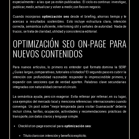
especialmente— a las que ya están publicadas. El ciclo es continuo: investigar,
publicar, medir, actualizar y volver a medir, con foco en negocio.
Cuando incorporas
optimización seo
desde el briefing, ahorras tiempo y te
acercas a resultados sostenibles. Esto incluye estructura clara, intención
correcta, semántica suficiente, interlinking útil y señales de autoridad. Nada de
trucos; se trata de claridad, utilidad y consistencia editorial.
OPTIMIZACIÓN SEO ON-PAGE PARA
NUEVOS CONTENIDOS
Para nuevos artículos, lo primero es entender qué formato domina la SERP.
¿Guías largas, comparativas, tutoriales o listados? El segundo paso es cubrir la
intención con profundidad razonable: responder lo imprescindible primero, y
expandir con secciones que de verdad aporten. Palabras clave secundarias
integradas con naturalidad cierran el círculo.
La semántica ayuda, pero sin exagerar. Evita rellenar por rellenar; en su lugar,
usa ejemplos del mercado local y menciona referencias internacionales cuando
convenga. Un post sobre “mejor temporada para visitar Guanacaste” debería
incluir clima, tarifas, ocupación, actividades y recomendaciones prácticas de
transporte, con datos claros y lenguaje simple.
Checklist on-page esencial para
optimización seo
:
Título claro con intención y beneficio explícito.