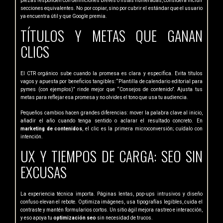
piezas responden con definiciones breves o listas numeradas, considera incluir
secciones equivalentes. No por copiar, sino por cubrir el estándar que el usuario
ya encuentra útil y que Google premia.
TÍTULOS Y METAS QUE GANAN
CLICS
El CTR orgánico sube cuando la promesa es clara y específica. Evita títulos
vagos y apuesta por beneficios tangibles: “Plantilla de calendario editorial para
pymes (con ejemplos)” rinde mejor que “Consejos de contenido”. Ajusta tus
metas para reflejar esa promesa y no olvides el tono que usa tu audiencia.
Pequeños cambios hacen grandes diferencias: mover la palabra clave al inicio,
añadir el año cuando tenga sentido o aclarar el resultado concreto. En
marketing de contenidos
, el clic es la primera microconversión; cuídalo con
intención.
UX Y TIEMPOS DE CARGA: SEO SIN
EXCUSAS
La experiencia técnica importa. Páginas lentas, pop-ups intrusivos y diseño
confuso elevan el rebote. Optimiza imágenes, usa tipografías legibles, cuida el
contraste y mantén formularios cortos. Un sitio ágil mejora rastreo e interacción,
y eso apoya tu
optimización seo
sin necesidad de trucos.