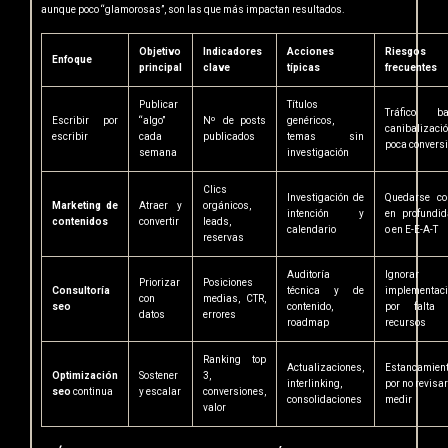
aunque poco “glamorosas”, son las que más impactan resultados.
Objetivo
Indicadores
Acciones
Riesgos
Enfoque
principal
clave
típicas
frecuentes
Publicar
Títulos
Tráfico baj
Escribir por
“algo”
Nº de posts
genéricos,
canibalizació
escribir
cada
publicados
temas sin
poca convers
semana
investigación
Clics
Investigación de
Quedarse co
Marketing de
Atraer y
orgánicos,
intención y
en profundi
contenidos
convertir
leads,
calendario
o en E-E-A-T
reservas
Auditoría
Ignorar
Priorizar
Posiciones
Consultoría
técnica y de
implementac
con
medias, CTR,
seo
contenido,
por falta 
datos
errores
roadmap
recursos
Ranking top
Actualizaciones,
Estancamien
Optimización
Sostener
3,
interlinking,
por no revisar
seo
continua
y escalar
conversiones,
consolidaciones
medir
valor