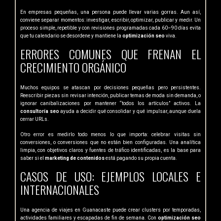
En empresas pequeñas, una persona puede llevar varias gorras. Aun así,
conviene separar momentos: investigar, escribir, optimizar, publicar y medir. Un
proceso simple, repetible y con revisiones programadas cada 60–90 días evita
que tu calendario se desordene y mantiene la
optimización seo
viva.
ERRORES COMUNES QUE FRENAN EL
CRECIMIENTO ORGÁNICO
Muchos equipos se atascan por decisiones pequeñas pero persistentes.
Reescribir piezas sin revisar intención, publicar temas de moda sin demanda, o
ignorar canibalizaciones por mantener “todos los artículos” activos. La
consultoría seo
ayuda a decidir qué consolidar y qué impulsar, aunque duela
cerrar URLs.
Otro error es medirlo todo menos lo que importa: celebrar visitas sin
conversiones, o conversiones que no están bien configuradas. Una analítica
limpia, con objetivos claros y fuentes de tráfico identificadas, es la base para
saber si el
marketing de contenidos
está pagando su propia cuenta.
CASOS DE USO: EJEMPLOS LOCALES E
INTERNACIONALES
Una agencia de viajes en Guanacaste puede crear clusters por temporadas,
actividades familiares y escapadas de fin de semana. Con
optimización seo