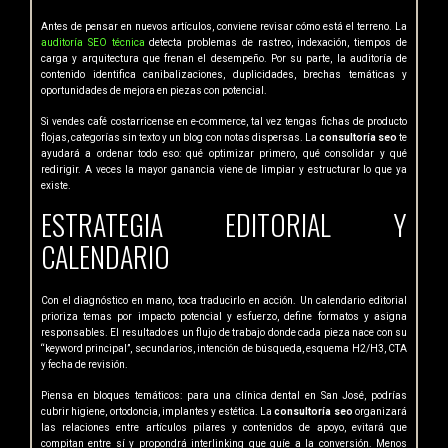
Antes de pensar en nuevos artículos, conviene revisar cómo está el terreno. La
auditoría SEO técnica
detecta problemas de rastreo, indexación, tiempos de
carga y arquitectura que frenan el desempeño. Por su parte, la auditoría de
contenido identifica canibalizaciones, duplicidades, brechas temáticas y
oportunidades de mejora en piezas con potencial.
Si vendes café costarricense en e-commerce, tal vez tengas fichas de producto
flojas, categorías sin texto y un blog con notas dispersas. La
consultoría seo
te
ayudará a ordenar todo eso: qué optimizar primero, qué consolidar y qué
redirigir. A veces la mayor ganancia viene de limpiar y estructurar lo que ya
existe.
ESTRATEGIA EDITORIAL Y
CALENDARIO
Con el diagnóstico en mano, toca traducirlo en acción. Un calendario editorial
prioriza temas por impacto potencial y esfuerzo, define formatos y asigna
responsables. El resultado es un flujo de trabajo donde cada pieza nace con su
“keyword principal”, secundarios, intención de búsqueda, esquema H2/H3, CTA
y fecha de revisión.
Piensa en bloques temáticos: para una clínica dental en San José, podrías
cubrir higiene, ortodoncia, implantes y estética. La
consultoría seo
organizará
las relaciones entre artículos pilares y contenidos de apoyo, evitará que
compitan entre sí y propondrá interlinking que guíe a la conversión. Menos