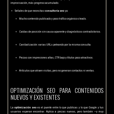
improvisación, más progreso acumulado.
Señales de que necesitas
consultoría seo
ya:
Mucho contenido publicado y poco tráfico orgánico o leads.
Caídas de posición sin causa aparente y diagnósticos contradictorios.
Canibalización: varias URLs peleando por la misma consulta.
Piezas con impresiones altas, CTR bajo y títulos poco atractivos.
Artículos que atraen visitas, pero no generan contactos ni ventas.
OPTIMIZACIÓN SEO PARA CONTENIDOS
NUEVOS Y EXISTENTES
La
optimización seo
es el puente entre lo que publicas y lo que Google y tus
usuarios esperan encontrar. Aplica a piezas nuevas, pero también —y muy