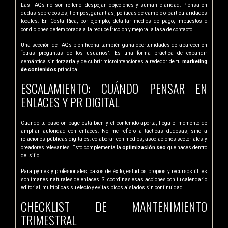
Las FAQs no son relleno; despejan objeciones y suman claridad. Piensa en
dudas sobre costos, tiempos, garantías, políticas de cambio o particularidades
locales. En Costa Rica, por ejemplo, detallar medios de pago, impuestos o
condiciones de temporada alta reduce fricción y mejora la tasa de contacto.
Una sección de FAQs bien hecha también gana oportunidades de aparecer en
“otras preguntas de los usuarios”. Es una forma práctica de expandir
semántica sin forzarla y de cubrir microintenciones alrededor de tu
marketing
de contenidos
principal.
ESCALAMIENTO: CUÁNDO PENSAR EN
ENLACES Y PR DIGITAL
Cuando tu base on-page está bien y el contenido aporta, llega el momento de
ampliar autoridad con enlaces. No me refiero a tácticas dudosas, sino a
relaciones públicas digitales: colaborar con medios, asociaciones sectoriales y
creadores relevantes. Esto complementa la
optimización seo
que haces dentro
del sitio.
Para pymes y profesionales, casos de éxito, estudios propios y recursos útiles
son imanes naturales de enlaces. Si coordinas esas acciones con tu calendario
editorial, multiplicas su efecto y evitas picos aislados sin continuidad.
CHECKLIST DE MANTENIMIENTO
TRIMESTRAL