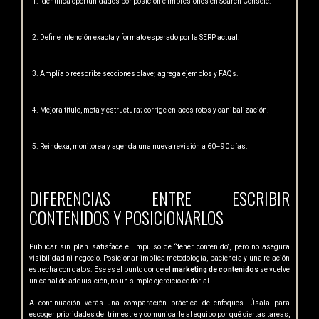
Identifica oportunidades por posición e impresiones en Search Console.
Define intención exacta y formato esperado por la SERP actual.
Amplía o reescribe secciones clave; agrega ejemplos y FAQs.
Mejora título, meta y estructura; corrige enlaces rotos y canibalización.
Reindexa, monitorea y agenda una nueva revisión a 60–90 días.
DIFERENCIAS ENTRE ESCRIBIR
CONTENIDOS Y POSICIONARLOS
Publicar sin plan satisface el impulso de “tener contenido”, pero no asegura
visibilidad ni negocio. Posicionar implica metodología, paciencia y una relación
estrecha con datos. Ese es el punto donde el
marketing de contenidos
se vuelve
un canal de adquisición, no un simple ejercicio editorial.
A continuación verás una comparación práctica de enfoques. Úsala para
escoger prioridades del trimestre y comunicarle al equipo por qué ciertas tareas,