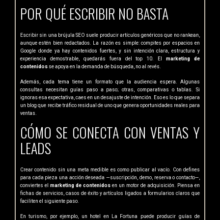
POR QUÉ ESCRIBIR NO BASTA
Escribir sin una brújula SEO suele producir artículos genéricos que no rankean,
aunque estén bien redactados. La razón es simple: compites por espacios en
Google donde ya hay contenidos fuertes, y sin intención clara, estructura y
experiencia demostrable, quedarás fuera del top 10. El
marketing de
contenidos
se apoya en la demanda de búsqueda, no al revés.
Además, cada tema tiene un formato que la audiencia espera. Algunas
consultas necesitan guías paso a paso; otras, comparativas o tablas. Si
ignoras esa expectativa, caes en un desajuste de intención. Eso es lo que separa
un blog que recibe tráfico residual de uno que genera oportunidades reales para
ventas.
CÓMO SE CONECTA CON VENTAS Y
LEADS
Crear contenido sin una meta medible es como publicar al vacío. Con defines
para cada pieza una acción deseada —suscripción, demo, reserva o contacto—,
conviertes el
marketing de contenidos
en un motor de adquisición. Piensa en
fichas de servicios, casos de éxito y artículos ligados a formularios claros que
faciliten el siguiente paso.
En turismo, por ejemplo, un hotel en La Fortuna puede producir guías de