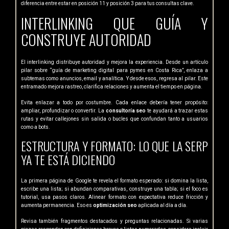
diferencia entre estar en posición 11 y posición 3 para tus consultas clave.
INTERLINKING QUE GUÍA Y
CONSTRUYE AUTORIDAD
El interlinking distribuye autoridad y mejora la experiencia. Desde un artículo
pilar sobre “guía de marketing digital para pymes en Costa Rica”, enlaza a
subtemas como anuncios, email y analítica. Y desde esos, regresa al pilar. Este
entramado mejora rastreo, clarifica relaciones y aumenta el tiempo en página.
Evita enlazar a todo por costumbre. Cada enlace debería tener propósito:
ampliar, profundizar o convertir. La
consultoría seo
te ayudará a trazar estas
rutas y evitar callejones sin salida o bucles que confundan tanto a usuarios
como a bots.
ESTRUCTURA Y FORMATO: LO QUE LA SERP
YA TE ESTÁ DICIENDO
La primera página de Google te revela el formato esperado: si domina la lista,
escribe una lista; si abundan comparativas, construye una tabla; si el foco es
tutorial, usa pasos claros. Alinear formato con expectativa reduce fricción y
aumenta permanencia. Eso es
optimización seo
aplicada al día a día.
Revisa también fragmentos destacados y preguntas relacionadas. Si varias