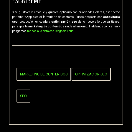
Si te gustó este enfoque y quieres aplicarlo con prioridades claras, escríbeme
por WhatsApp o en el formulario de contacto. Puedo apoyarte con
consultoría
seo
, producción enfocada y
optimización seo
de lo nuevo y lo que ya tienes,
para que tu
marketing de contenidos
rinda al máximo. Hablemos con calma y
pongamos
manos a la obra con Diego de Loud
.
POST TAGS
MARKETING DE CONTENIDOS
OPTIMIZACION SEO
SEO