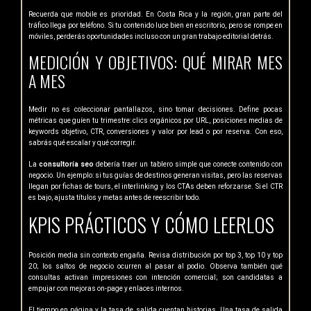
Recuerda que mobile es prioridad. En Costa Rica y la región, gran parte del
tráfico llega por teléfono. Si tu contenido luce bien en escritorio, pero se rompe en
móviles, perderás oportunidades incluso con un gran trabajo editorial detrás.
MEDICIÓN Y OBJETIVOS: QUÉ MIRAR MES
A MES
Medir no es coleccionar pantallazos, sino tomar decisiones. Define pocas
métricas que guíen tu trimestre: clics orgánicos por URL, posiciones medias de
keywords objetivo, CTR, conversiones y valor por lead o por reserva. Con eso,
sabrás qué escalar y qué corregir.
La
consultoría seo
debería traer un tablero simple que conecte contenido con
negocio. Un ejemplo: si tus guías de destinos generan visitas, pero las reservas
llegan por fichas de tours, el interlinking y los CTAs deben reforzarse. Si el CTR
es bajo, ajusta títulos y metas antes de reescribir todo.
KPIS PRÁCTICOS Y CÓMO LEERLOS
Posición media sin contexto engaña. Revisa distribución por top 3, top 10 y top
20; los saltos de negocio ocurren al pasar al podio. Observa también qué
consultas activan impresiones con intención comercial; son candidatas a
empujar con mejoras on-page y enlaces internos.
El tiempo en página y la tasa de salida cuentan historias. Una tasa de salida