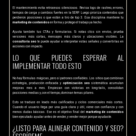
El mantenimiento evita retrocesos silenciosos. Revisa logs de rastreo, errores,
tiempos de carga y cambios fuertes en la SERP. Luego prioriza contenidos que
perdieron posiciones o que están a tiro de top 3. Esa disciplina mantiene tu
marketing de contenidos
en forma y protege el trabajo ya hecho.
Ajusta también tus CTAs y formularios. Si notas clics sin envíos, prueba
versiones más cortas, mensajes más claros y ubicaciones visibles. La
consultoría seo
te puede ayudar a interpretar estas señales y convertirlas en
acciones con impacto.
LO QUE PUEDES ESPERAR AL
IMPLEMENTAR TODO ESTO
No hay fórmulas mágicas, pero sí patrones confiables. Los sitios que combinan
estrategia, producción enfocada y
optimización seo
sistemática acumulan
mejoras mes a mes. Empiezan con victorias en long-tails, consolidan
posiciones medias y, con el tiempo, dominan temas pilares.
Esto se traduce en leads más calificados y ciclos comerciales más cortos.
Cuando el usuario llega por una guía clara y útil, viene con confianza y con
menos dudas básicas. Ese es el objetivo final del
marketing de contenidos
bien ejecutado: ayudar antes de vender, y vender mejor porque ayudaste.
¿LISTO PARA ALINEAR CONTENIDO Y SEO?
ESCRÍBEME