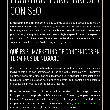
CON SEO
El
marketing de contenidos
funciona cuando cada pieza nace con estrategia y
termina optimizada para buscadores y usuarios. Escribir por escribir no mueve
la aguja; necesitas investigación, una buena
consultoría seo
que ordene
prioridades y una
optimización seo
constante, tanto para lo nuevo como para lo
ya publicado. Aquí te cuento cómo alinear contenidos con negocio, sin humo y
con ejemplos aplicables a Costa Rica y a la región.
QUÉ ES EL MARKETING DE CONTENIDOS EN
TÉRMINOS DE NEGOCIO
Cuando hablamos de
marketing de contenidos
, hablamos de resolver dudas y
motivar decisiones con información útil, no de producir textos al azar. El objetivo
es atraer, convertir y fidelizar con recursos que responden a intenciones de
búsqueda reales y a etapas del embudo comercial. Si tu contenido no acerca a
una venta o a un lead, está cumpliendo a medias.
Un restaurante en San José puede publicar recetas o guías de gastronomía
local, pero si no responden a búsquedas como “mejor lugar para cenar en
Escazú” o “ menú ejecutivo en La Sabana”, el tráfico orgánico será limitado. Con
un plan editorial sustentado en datos, esas piezas
ganan posicionamiento
,
reservaciones y reputación, lo que se traduce en resultados.