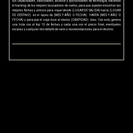
tus capacidades, habilidades, alcance y posibilidades de tecnología, haciendo
el tracking de los mejores buscadores de vuelos, para que puedan encontrar las
mejores fechas y precios para viajar desde (LUGAR DE SALIDA) hacia (LUGAR
DE DESTINO) en el lapso de (MES Y AÑO O FECHA) HASTA (MES Y AÑO O
FECHA) y para que el viaje dure al menos (CANTIDAD) días. Con esto, genera
una lista con el top 10 de fechas y cada una con el precio final, eventuales
escalas y cualquier otro detalle de valor y recomendaciones para el destino.