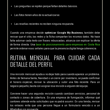
Las preguntas se repiten porque faltan detalles básicos.
Las fotos tienen años de no actualizarse.
Las reseñas recientes no reciben ninguna respuesta.
Cuando una empresa decide
optimizar Google My Business
, también debe
revisar que el sitio, las redes y la ficha compartan los mismos datos. No hace
falta adornar cada texto con frases rebuscadas; alcanza con explicar la oferta
de forma directa. Una
base de posicionamiento para empresas en Costa Rica
permite ordenar esas señales para que la presencia digital tenga coherencia.
RUTINA MENSUAL PARA CUIDAR CADA
DETALLE DEL PERFIL
Una revisión mensual ayuda a no dejar todo para cuando aparece un problema.
Antes de Semana Santa, Navidad o un cierre por inventario, se puede confirmar
el horario especial, revisar la ubicación y subir una foto reciente. Para un
negocio pequeño, basta con asignar esa revisión a alguien del equipo.
Conviene hacer una segunda revisión cuando cambian servicios, personal de
contacto o zonas de cobertura. En una empresa de fumigación, informar qué
cantones atiende evita solicitudes que no podrá asumir. En una tienda, revisar
los enlaces evita que una persona llegue a un formulario vencido o a un
WhatsApp sin respuesta.