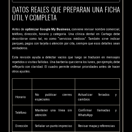
DATOS REALES QUE PREPARAN UNA FICHA
ÚTIL Y COMPLETA
Antes de
optimizar Google My Business
, conviene revisar nombre comercial,
teléfono, dirección, horario y categoría. Una clínica dental en Cartago debe
describirse como tal, no como “servicios médicos”. También sirve indicar
parqueo, pagos con tarjeta o atención por cita, siempre que esos detalles sean
verdaderos.
Esta revisión ayuda a detectar vacíos que luego se traducen en mensajes
repetidos o visitas fallidas. Una barbería que cierra los lunes, por ejemplo, debe
reflejarlo con claridad. El cuadro permite ordenar prioridades antes de hacer
otros ajustes.
Elemento
Error frecuente
Ajuste útil
No publicar cierres
Actualizar feriados y
Horario
especiales
cambios
Mantener una línea sin
Confirmar llamadas y
Teléfono
atención
WhatsApp
Dirección
Señalar un punto impreciso
Revisar mapa y referencias