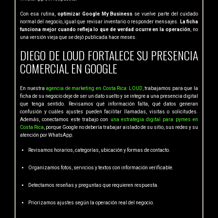
Con esa rutina,
optimizar Google My Business
se vuelve parte del cuidado
normal del negocio, igual que revisar inventario o responder mensajes.
La ficha
funciona mejor cuando refleja lo que de verdad ocurre en la operación
, no
una versión vieja que se dejó publicada hace meses.
DIEGO DE LOUD FORTALECE SU PRESENCIA
COMERCIAL EN GOOGLE
En nuestra
agencia de marketing en Costa Rica: LOUD,
trabajamos para que la
ficha de su negocio deje de ser un dato suelto y se integre a una presencia digital
que tenga sentido. Revisamos qué información falta, qué datos generan
confusión y cuáles ajustes pueden facilitar llamadas, visitas o solicitudes.
Además, conectamos este trabajo con
una estrategia digital para pymes en
Costa Rica
, porque Google no debería trabajar aislado de su sitio, sus redes y su
atención por WhatsApp.
Revisamos horarios, categorías, ubicación y formas de contacto.
Organizamos fotos, servicios y textos con información verificable.
Detectamos reseñas y preguntas que requieren respuesta.
Priorizamos ajustes según la operación real del negocio.