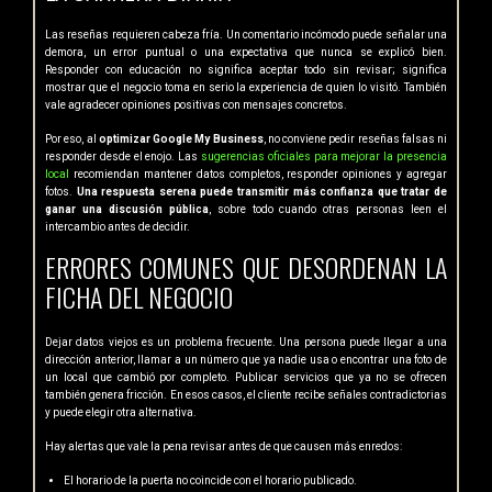
Las reseñas requieren cabeza fría. Un comentario incómodo puede señalar una
demora, un error puntual o una expectativa que nunca se explicó bien.
Responder con educación no significa aceptar todo sin revisar; significa
mostrar que el negocio toma en serio la experiencia de quien lo visitó. También
vale agradecer opiniones positivas con mensajes concretos.
Por eso, al
optimizar Google My Business
, no conviene pedir reseñas falsas ni
responder desde el enojo. Las
sugerencias oficiales para mejorar la presencia
local
recomiendan mantener datos completos, responder opiniones y agregar
fotos.
Una respuesta serena puede transmitir más confianza que tratar de
ganar una discusión pública
, sobre todo cuando otras personas leen el
intercambio antes de decidir.
ERRORES COMUNES QUE DESORDENAN LA
FICHA DEL NEGOCIO
Dejar datos viejos es un problema frecuente. Una persona puede llegar a una
dirección anterior, llamar a un número que ya nadie usa o encontrar una foto de
un local que cambió por completo. Publicar servicios que ya no se ofrecen
también genera fricción. En esos casos, el cliente recibe señales contradictorias
y puede elegir otra alternativa.
Hay alertas que vale la pena revisar antes de que causen más enredos:
El horario de la puerta no coincide con el horario publicado.